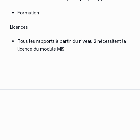
For­ma­tion
Licences
Tous les rap­ports à par­tir du niveau 2 néces­si­tent la
licence du mod­ule MIS
Le logiciel de courtage leader pour le secteur suisse de