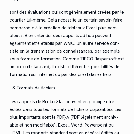
sont des éval­u­a­tions qui sont générale­ment créées par le
courtier lui-même. Cela néces­site un cer­tain savoir-faire
com­pa­ra­ble à la créa­tion de tableaux Excel plus com­
plex­es. Bien enten­du, des rap­ports ad hoc peu­vent
égale­ment être étab­lis par WMC. Un autre ser­vice con­
siste en la trans­mis­sion de con­nais­sances, par exem­ple
sous forme de for­ma­tion. Comme TIBCO Jasper­soft est
un pro­duit stan­dard, il existe dif­férentes pos­si­bil­ités de
for­ma­tion sur Inter­net ou par des prestataires tiers.
For­mats de fichiers
Les rap­ports de Bro­ker­Star peu­vent en principe être
édités dans tous les for­mats de fichiers disponibles. Les
plus impor­tants sont le PDF/A (PDF légale­ment archiv­
able et non mod­i­fi­able), Excel, Word, Pow­er­point ou
HTML. Les rap­ports stan­dard sont en général édités au