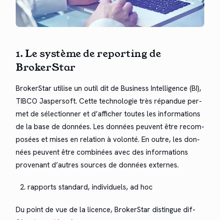
1. Le sys­tème de report­ing de
BrokerStar
Bro­ker­Star utilise un out­il dit de Busi­ness Intel­li­gence (BI),
TIBCO Jasper­soft. Cette tech­nolo­gie très répan­due per­
met de sélec­tion­ner et d’af­fich­er toutes les infor­ma­tions
de la base de don­nées. Les don­nées peu­vent être recom­
posées et mis­es en rela­tion à volon­té. En out­re, les don­
nées peu­vent être com­binées avec des infor­ma­tions
provenant d’autres sources de don­nées externes.
rap­ports stan­dard, indi­vidu­els, ad hoc
Du point de vue de la licence, Bro­ker­Star dis­tingue dif­