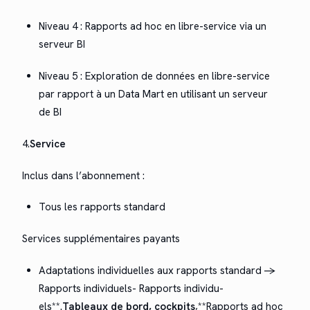
Niveau 4 : Rap­ports ad hoc en libre-ser­vice via un
serveur BI
Niveau 5 : Explo­ration de don­nées en libre-ser­vice
par rap­port à un Data Mart en util­isant un serveur
de BI
4.
Ser­vice
Inclus dans l’abon­nement :
Tous les rap­ports standard
Ser­vices sup­plé­men­taires payants
Adap­ta­tions indi­vidu­elles aux rap­ports stan­dard ->
Rap­ports indi­vidu­els- Rap­ports indi­vidu­
els**.
Tableaux de bord, cock­pits
,**Rap­ports ad hoc