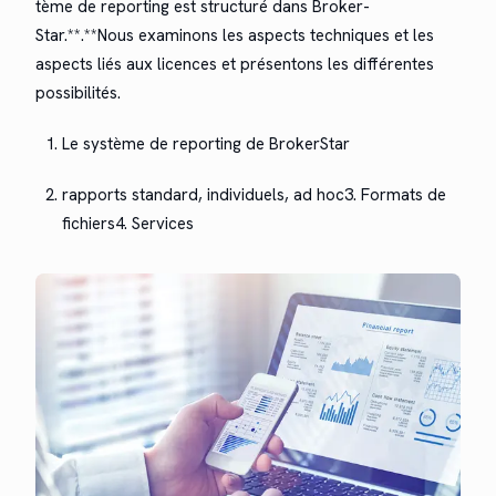
tème de report­ing est struc­turé dans Bro­ker­
Star.**.**Nous exam­inons les aspects tech­niques et les
aspects liés aux licences et présen­tons les dif­férentes
possibilités.
Le sys­tème de report­ing de Bro­ker­Star
rap­ports stan­dard, indi­vidu­els, ad hoc3. For­mats de
fichiers4. Ser­vices