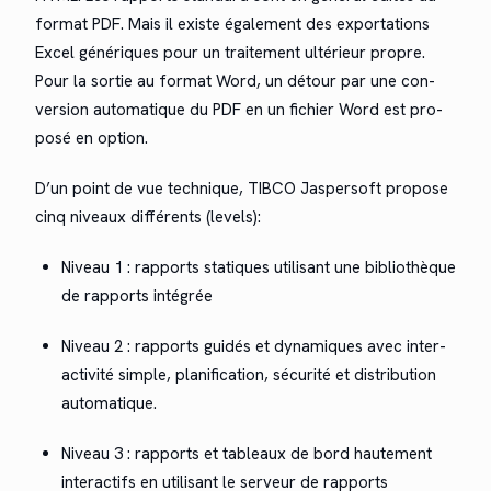
for­mat PDF. Mais il existe égale­ment des expor­ta­tions
Excel génériques pour un traite­ment ultérieur pro­pre.
Pour la sor­tie au for­mat Word, un détour par une con­
ver­sion automa­tique du PDF en un fichi­er Word est pro­
posé en option.
D’un point de vue tech­nique, TIBCO Jasper­soft pro­pose
cinq niveaux dif­férents (lev­els):
Niveau 1 : rap­ports sta­tiques util­isant une bib­lio­thèque
de rap­ports intégrée
Niveau 2 : rap­ports guidés et dynamiques avec inter­
ac­tiv­ité sim­ple, plan­i­fi­ca­tion, sécu­rité et dis­tri­b­u­tion
automatique.
Niveau 3 : rap­ports et tableaux de bord haute­ment
inter­ac­t­ifs en util­isant le serveur de rapports