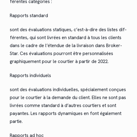
férentes catégories :
Rap­ports stan­dard
sont des éval­u­a­tions sta­tiques, c’est-à-dire des listes dif­
férentes, qui sont livrées en stan­dard à tous les clients
dans le cadre de l’é­ten­due de la livrai­son dans Bro­ker­
Star. Ces éval­u­a­tions pour­ront être per­son­nal­isées
graphique­ment pour le courtier à par­tir de 2022.
Rap­ports indi­vidu­els
sont des éval­u­a­tions indi­vidu­elles, spé­ciale­ment conçues
pour le courtier à la demande du client. Elles ne sont pas
livrées comme stan­dard à d’autres courtiers et sont
payantes. Les rap­ports dynamiques en font égale­ment
partie.
Rap­ports ad hoc