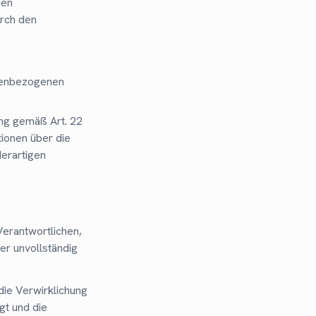
den
rch den
onenbezogenen
ing gemäß Art. 22
ionen über die
derartigen
erantwortlichen,
er unvollständig
die Verwirklichung
gt und die