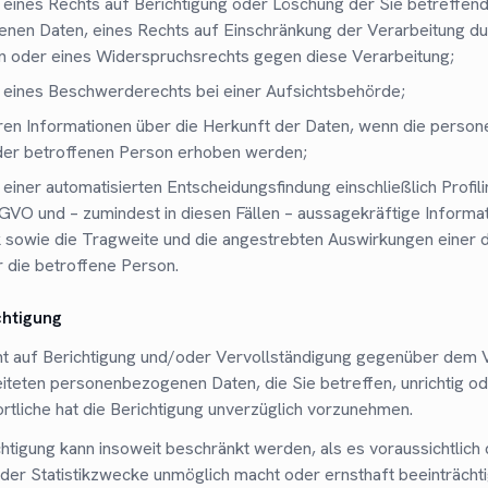
eines Rechts auf Berichtigung oder Löschung der Sie betreffen
en Daten, eines Rechts auf Einschränkung der Verarbeitung du
n oder eines Widerspruchsrechts gegen diese Verarbeitung;
 eines Beschwerderechts bei einer Aufsichtsbehörde;
ren Informationen über die Herkunft der Daten, wenn die pers
 der betroffenen Person erhoben werden;
einer automatisierten Entscheidungsfindung einschließlich Profil
GVO und – zumindest in diesen Fällen – aussagekräftige Informat
ik sowie die Tragweite und die angestrebten Auswirkungen einer 
r die betroffene Person.
chtigung
ht auf Berichtigung und/oder Vervollständigung gegenüber dem V
iteten personenbezogenen Daten, die Sie betreffen, unrichtig od
rtliche hat die Berichtigung unverzüglich vorzunehmen.
chtigung kann insoweit beschränkt werden, als es voraussichtlich 
der Statistikzwecke unmöglich macht oder ernsthaft beeinträchti