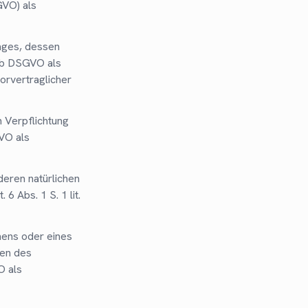
GVO) als
ages, dessen
t. b DSGVO als
orvertraglicher
 Verpflichtung
GVO als
deren natürlichen
 Abs. 1 S. 1 lit.
mens oder eines
ten des
O als