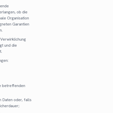
gende
erlangen, ob die
nale Organisation
gneten Garantien
n.
 Verwirklichung
gt und die
t.
ngen:
e betreffenden
 Daten oder, falls
icherdauer;