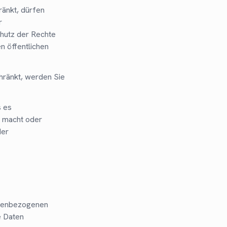
änkt, dürfen
r
hutz der Rechte
n öffentlichen
hränkt, werden Sie
s es
h macht oder
der
onenbezogenen
e Daten