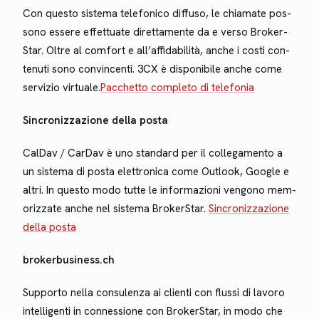
Con questo sis­tema tele­fon­i­co dif­fu­so, le chia­mate pos­
sono essere effet­tuate diret­ta­mente da e ver­so Bro­ker­
Star. Oltre al com­fort e all’af­fid­abil­ità, anche i costi con­
tenu­ti sono con­vin­cen­ti. 3CX è disponi­bile anche come
servizio vir­tuale.
Pac­chet­to com­ple­to di telefonia
Sin­croniz­zazione del­la pos­ta
Cal­Dav / Car­Dav è uno stan­dard per il col­lega­men­to a
un sis­tema di pos­ta elet­tron­i­ca come Out­look, Google e
altri. In questo modo tutte le infor­mazioni ven­gono mem­
o­riz­zate anche nel sis­tema Bro­ker­Star.
Sin­croniz­zazione
del­la posta
brokerbusiness.ch
Sup­por­to nel­la con­sulen­za ai cli­en­ti con flus­si di lavoro
intel­li­gen­ti in con­nes­sione con Bro­ker­Star, in modo che