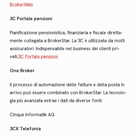
Bro­ker­Web
3C Por­tale pen­sioni
Piani­fi­cazione pen­sion­is­ti­ca, finanziaria e fis­cale diret­ta­
mente col­le­ga­ta a Bro­ker­Star. La 3C è uti­liz­za­ta da molti
assi­cu­ra­tori. Indis­pens­abile nel busi­ness dei cli­en­ti pri­
vati.
3C Por­tale pensioni
One Bro­ker
Il proces­so di automazione delle fat­ture e del­la pos­ta in
arri­vo può essere com­bi­na­to con Bro­ker­Star. La tec­nolo­
gia più avan­za­ta estrae i dati da diverse fonti.
Cinque Infor­matik AG
3CX Tele­fo­nia