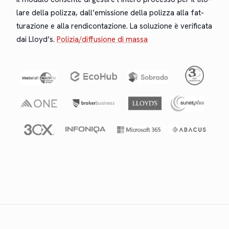
lare del­la poliz­za, dal­l’e­mis­sione del­la poliz­za alla fat­
turazione e alla ren­di­con­tazione. La soluzione è ver­i­fi­ca­ta
dai Lloyd’s.
Polizia/diffusione di massa