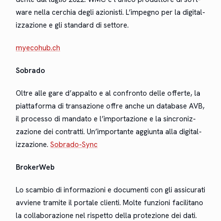
ware nel­la cer­chia degli azion­isti. L’im­peg­no per la dig­i­tal­
iz­zazione e gli stan­dard di set­tore.
myecohub.ch
Sobra­do
Oltre alle gare d’ap­pal­to e al con­fron­to delle offerte, la
piattafor­ma di transazione offre anche un data­base AVB,
il proces­so di manda­to e l’im­por­tazione e la sin­croniz­
zazione dei con­trat­ti. Un’im­por­tante aggiun­ta alla dig­i­tal­
iz­zazione.
Sobra­do-Sync
Bro­ker­Web
Lo scam­bio di infor­mazioni e doc­u­men­ti con gli assi­cu­rati
avviene tramite il por­tale cli­en­ti. Molte fun­zioni facil­i­tano
la col­lab­o­razione nel rispet­to del­la pro­tezione dei dati.